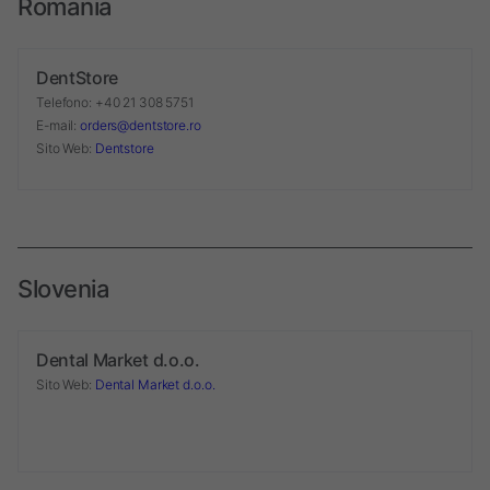
Romania
DentStore
Telefono: +40 21 308 5751
E-mail:
orders@dentstore.ro
Sito Web:
Dentstore
Slovenia
Dental Market d.o.o.
Sito Web:
Dental Market d.o.o.