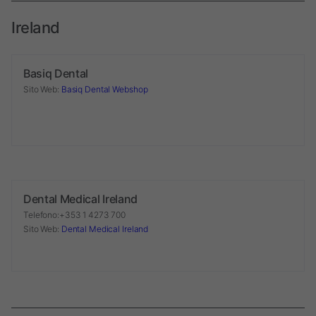
Ireland
Basiq Dental
Sito Web:
Basiq Dental Webshop
Dental Medical Ireland
Telefono:+353 1 4273 700
Sito Web:
Dental Medical Ireland