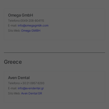
Omega GmbH
Telefono:0049-208-804115
E-mail:
info@omegagmbh.com
Sito Web:
Omega GMBH
Greece
Aven Dental
Telefono:+30 21 0957 6293
E-mail:
info@avendental.gr
Sito Web:
Aven Dental GR