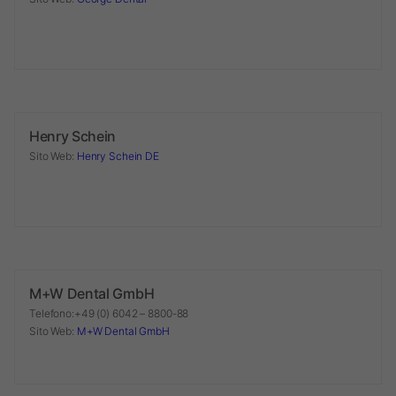
Henry Schein
Sito Web:
Henry Schein DE
M+W Dental GmbH
Telefono:+49 (0) 6042 – 8800-88
Sito Web:
M+W Dental GmbH