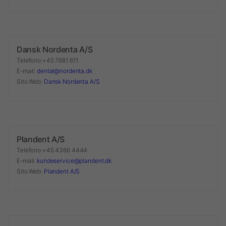
Dansk Nordenta A/S
Telefono:+45 7681 611
E-mail:
dental@nordenta.dk
Sito Web:
Dansk Nordenta A/S
Plandent A/S
Telefono:+45 4366 4444
E-mail:
kundeservice@plandent.dk
Sito Web:
Plandent A/S