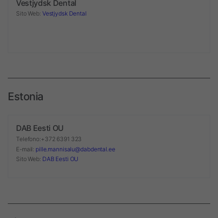
Vestjydsk Dental
Sito Web:
Vestjydsk Dental
Estonia
DAB Eesti OU
Telefono:+372 6391 323
E-mail:
pille.mannisalu@dabdental.ee
Sito Web:
DAB Eesti OU