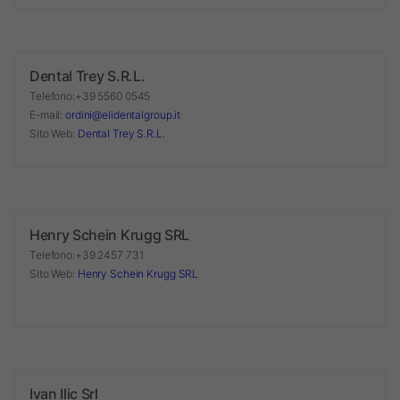
Dental Trey S.R.L.
Telefono:+39 5560 0545
E-mail:
ordini@elidentalgroup.it
Sito Web:
Dental Trey S.R.L.
Henry Schein Krugg SRL
Telefono:+39 2457 731
Sito Web:
Henry Schein Krugg SRL
Ivan Ilic Srl