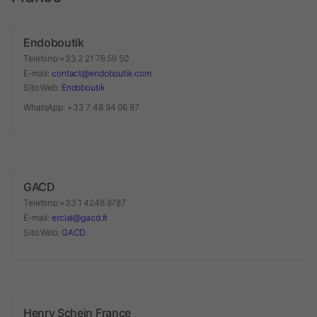
Endoboutik
Telefono:+33 2 21 76 59 50
E-mail:
contact@endoboutik.com
Sito Web:
Endoboutik
WhatsApp: +33 7 48 94 06 97
GACD
Telefono:+33 1 4246 8787
E-mail:
ercial@gacd.fr
Sito Web:
GACD
Henry Schein France