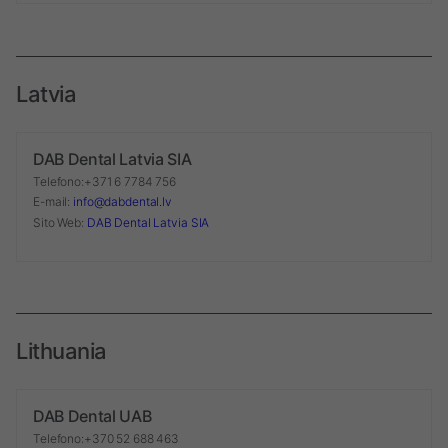
Latvia
DAB Dental Latvia SIA
Telefono:+371 6 7784 756
E-mail:
info@dabdental.lv
Sito Web:
DAB Dental Latvia SIA
Lithuania
DAB Dental UAB
Telefono:+370 52 688 463