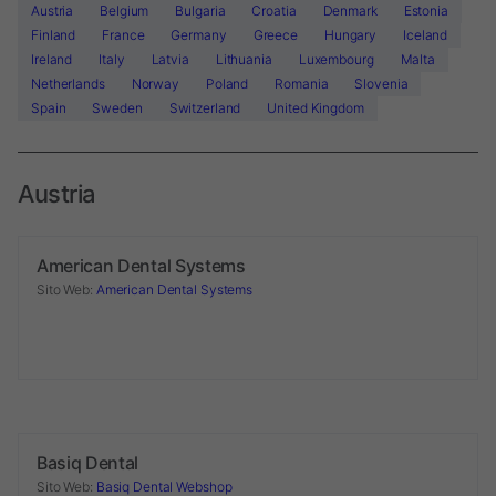
Austria
Belgium
Bulgaria
Croatia
Denmark
Estonia
Finland
France
Germany
Greece
Hungary
Iceland
Ireland
Italy
Latvia
Lithuania
Luxembourg
Malta
Netherlands
Norway
Poland
Romania
Slovenia
Spain
Sweden
Switzerland
United Kingdom
Austria
American Dental Systems
Sito Web:
American Dental Systems
Basiq Dental
Sito Web:
Basiq Dental Webshop