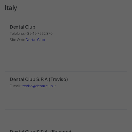
Italy
Dental Club
Telefono:+39 49 7662 870
Sito Web:
Dental Club
Dental Club S.P.A (Treviso)
E-mail:
treviso@dentalclub.it
Dental Club S.P.A. (Bologna)