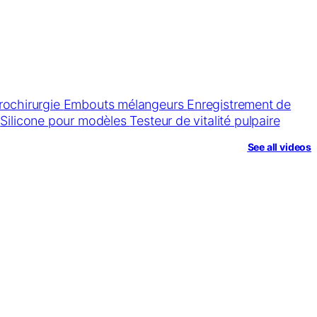
rochirurgie
Embouts mélangeurs
Enregistrement de
e
Silicone pour modèles
Testeur de vitalité pulpaire
See all videos