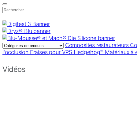
Search
for:
Parkell
Composites restaurateurs
Co
l'occlusion
Fraises pour VPS Hedgehog™
Matériaux à
Europe
Vidéos
–
Produits
dentairespour
dentistes
européens