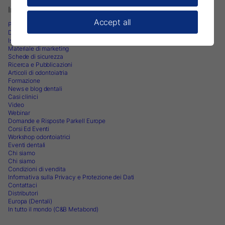
Informazioni
Accept all
Prodotti odontoiatrici
Downloads
Istruzioni per l’uso
Materiale di marketing
Schede di sicurezza
Ricerca e Pubblicazioni
Articoli di odontoiatria
Formazione
News e blog dentali
Casi clinici
Video
Webinar
Domande e Risposte Parkell Europe
Corsi Ed Eventi
Workshop odontoiatrici
Eventi dentali
Chi siamo
Chi siamo
Condizioni di vendita
Informativa sulla Privacy e Protezione dei Dati
Contattaci
Distributori
Europa (Dentali)
In tutto il mondo (C&B Metabond)