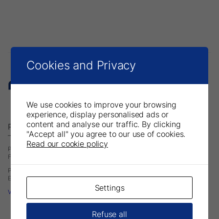
Cookies and Privacy
We use cookies to improve your browsing
experience, display personalised ads or
content and analyse our traffic. By clicking
Parkell Europe AB
"Accept all" you agree to our use of cookies.
– A Division of DirectaDentalGroup.
Read our cookie policy
P.O. Box 723
Finvids väg 8, 19447 Upplands-Väsby, Sweden
Phone: +46 708593481
E-mail:
infoeurope@parkell.com
Settings
Visit Parkell USA
Refuse all