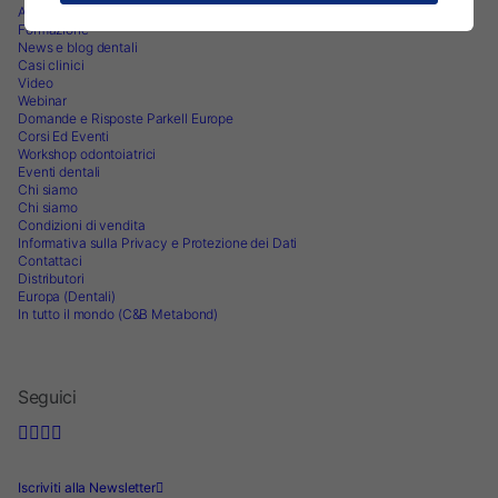
Articoli di odontoiatria
Formazione
News e blog dentali
Casi clinici
Video
Webinar
Domande e Risposte Parkell Europe
Corsi Ed Eventi
Workshop odontoiatrici
Eventi dentali
Chi siamo
Chi siamo
Condizioni di vendita
Informativa sulla Privacy e Protezione dei Dati
Contattaci
Distributori
Europa (Dentali)
In tutto il mondo (C&B Metabond)
Seguici
Iscriviti alla Newsletter