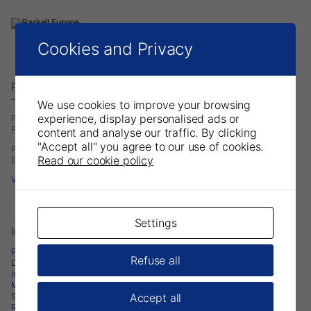
Cookies and Privacy
Parkell Europe AB
– A Division of DirectaDentalGroup.
We use cookies to improve your browsing
experience, display personalised ads or
P.O. Box 723
Finvids väg 8, 19447 Upplands-Väsby, Sweden
content and analyse our traffic. By clicking
"Accept all" you agree to our use of cookies.
Phone: +46 708593481
Read our cookie policy
E-mail:
infoeurope@parkell.com
Visit Parkell USA
Settings
Informazioni
Prodotti odontoiatrici
Refuse all
Downloads
Istruzioni per l’uso
Materiale di marketing
Accept all
Schede di sicurezza
Ricerca e Pubblicazioni