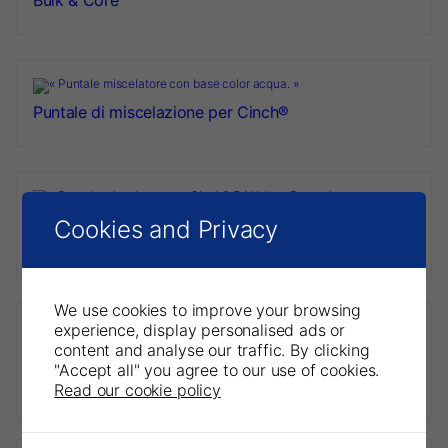
Bulk & Core
Puntale di miscelazione per Cinch®
Puntale di miscelazione per cartuccia Super-Size
Cookies and Privacy
Cinch® 90 da 380 ml
We use cookies to improve your browsing
experience, display personalised ads or
NEW!
content and analyse our traffic. By clicking
Puntale di miscelazione per Blu Mousse® Green
"Accept all" you agree to our use of cookies.
Mousse® e Cinch®
Read our cookie policy