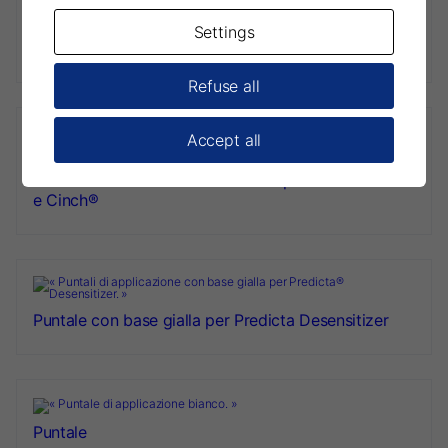
Settings
Puntale miscelatore per cartuccia standard
Refuse all
Accept all
Puntale intraorale bianco a scatto per Blu-Mousse®
e Cinch®
Puntale con base gialla per Predicta Desensitizer
Puntale