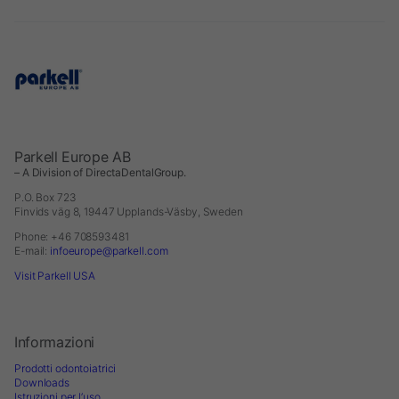
Parkell Europe AB
– A Division of DirectaDentalGroup.
P.O. Box 723
Finvids väg 8, 19447 Upplands-Väsby, Sweden
Phone: +46 708593481
E-mail:
infoeurope@parkell.com
Visit Parkell USA
Informazioni
Prodotti odontoiatrici
Downloads
Istruzioni per l’uso