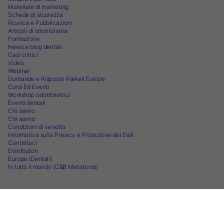
Materiale di marketing
Schede di sicurezza
Ricerca e Pubblicazioni
Articoli di odontoiatria
Formazione
News e blog dentali
Casi clinici
Video
Webinar
Domande e Risposte Parkell Europe
Corsi Ed Eventi
Workshop odontoiatrici
Eventi dentali
Chi siamo
Chi siamo
Condizioni di vendita
Informativa sulla Privacy e Protezione dei Dati
Contattaci
Distributori
Europa (Dentali)
In tutto il mondo (C&B Metabond)
Seguici