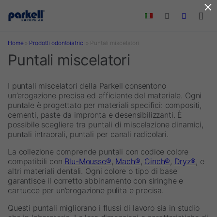
×
Skip to main content
Home
»
Prodotti odontoiatrici
»
Puntali miscelatori
Puntali miscelatori
I puntali miscelatori della Parkell consentono
un’erogazione precisa ed efficiente del materiale. Ogni
puntale è progettato per materiali specifici: compositi,
cementi, paste da impronta e desensibilizzanti. È
possibile scegliere tra puntali di miscelazione dinamici,
puntali intraorali, puntali per canali radicolari.
La collezione comprende puntali con codice colore
compatibili con
Blu-Mousse®
,
Mach®
,
Cinch®
,
Dryz®
, e
altri materiali dentali. Ogni colore o tipo di base
garantisce il corretto abbinamento con siringhe e
cartucce per un’erogazione pulita e precisa.
Questi puntali migliorano i flussi di lavoro sia in studio