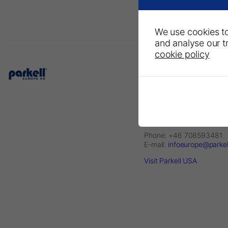
We use cookies to
and analyse our tr
cookie policy
Parkell Europe AB
– A Division of DirectaDe
P.O. Box 723
Finvids väg 8, 19447 Upp
Väsby, Sweden
Phone: +46 708593481
E-mail:
infoeurope@parke
Visit Parkell USA