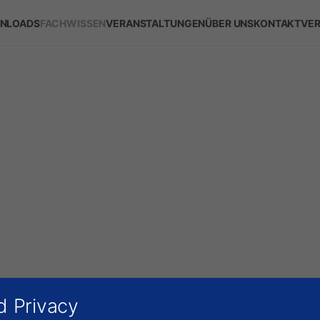
NLOADS
FACHWISSEN
VERANSTALTUNGEN
ÜBER UNS
KONTAKT
VER
d Privacy