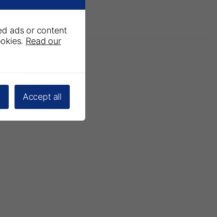
ed ads or content
ookies.
Read our
e uns
l
Accept all
abonnieren