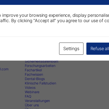
 improve your browsing experience, display personalis
affic. By clicking "Accept all" you agree to our use of c
Informationen
Folgen Si
ntalGroup.
Produkte
Settings
Refuse al
Downloads
lands-
Gebrauchsanweisungen
Marketingunterlagen
Newsletter 
Sicherheitsdatenblatt
Forschungsarbeiten
ll.com
Fachartikel
Fachwissen
Dental-Blogs
Klinische Fallstudien
Videos
Webinare
FAQ
Veranstaltungen
Über uns