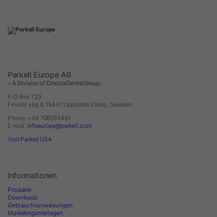
Parkell Europe AB
– A Division of DirectaDentalGroup.
P.O. Box 723
Finvids väg 8, 19447 Upplands-Väsby, Sweden
Phone: +46 708593481
E-mail:
infoeurope@parkell.com
Visit Parkell USA
Informationen
Produkte
Downloads
Gebrauchsanweisungen
Marketingunterlagen