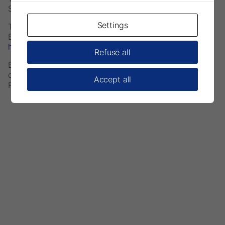
Schweden
Settings
Telefon: +46 708593481
E-mail:
infoeurope@parkell.com
https://www.parkell.eu
Refuse all
Bestelldetails
orderseurope@parkell.com
Accept all
Rechnungen per E-Mail: invoiceseurope@parkell.com