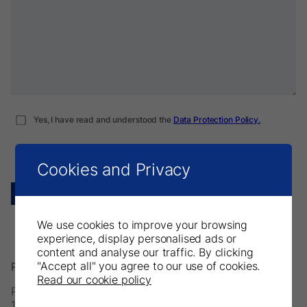
Yes, I have read and understood the
Data Protection Policy.
Yes, I want to receive news, offers and clinical tips from
DirectaDentalGroup.
Cookies and Privacy
We use cookies to improve your browsing
experience, display personalised ads or
content and analyse our traffic. By clicking
"Accept all" you agree to our use of cookies.
Parkell Europe AB
Read our cookie policy
Postfach 723, Finvids väg 8
194 27 Upplands Väsby