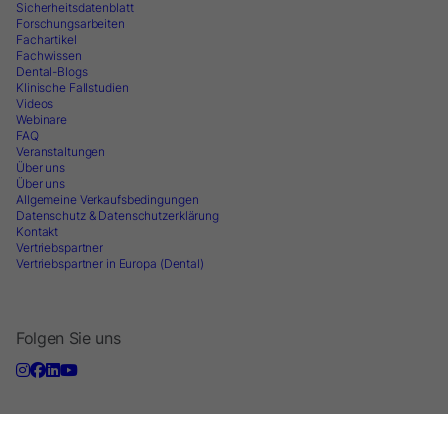
Sicherheitsdatenblatt
Forschungsarbeiten
Fachartikel
Fachwissen
Dental-Blogs
Klinische Fallstudien
Videos
Webinare
FAQ
Veranstaltungen
Über uns
Über uns
Allgemeine Verkaufsbedingungen
Datenschutz & Datenschutzerklärung
Kontakt
Vertriebspartner
Vertriebspartner in Europa (Dental)
Folgen Sie uns
Newsletter abonnieren