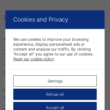
Cookies and Privacy
We use cookies to improve your browsing
Parkell Europe AB
experience, display personalised ads or
– A Division of DirectaDentalGroup.
content and analyse our traffic. By clicking
P.O. Box 723
"Accept all" you agree to our use of cookies.
Finvids väg 8, 19447 Upplands-Väsby, Sweden
Read our cookie policy
Phone: +46 708593481
E-mail:
infoeurope@parkell.com
Visit Parkell USA
Settings
Informations sur les produits
Refuse all
Produits
Téléchargements
Instructions d’utilisation
Accept all
Matériel Marketing