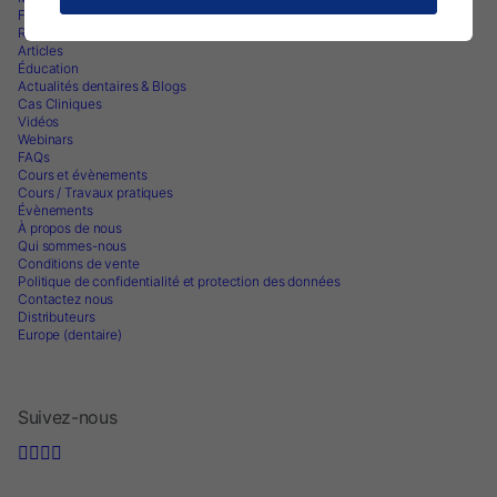
Fiche de données de sécurité
Recherche et Publications
Articles
Éducation
Actualités dentaires & Blogs
Cas Cliniques
Vidéos
Webinars
FAQs
Cours et évènements
Cours / Travaux pratiques
Évènements
À propos de nous
Qui sommes-nous
Conditions de vente
Politique de confidentialité et protection des données
Contactez nous
Distributeurs
Europe (dentaire)
Suivez-nous