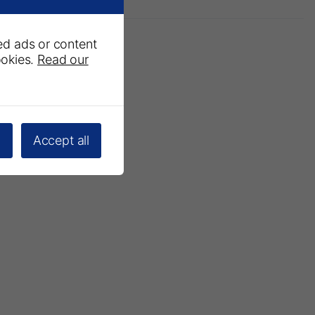
ed ads or content
ookies.
Read our
ous
la lettre d'information
l
Accept all