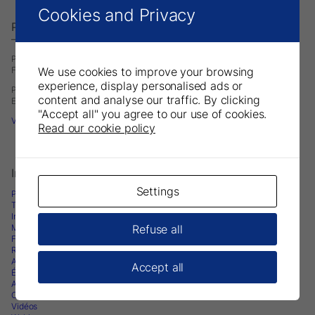
Cookies and Privacy
Parkell Europe AB
– A Division of DirectaDentalGroup.
P.O. Box 723
We use cookies to improve your browsing
Finvids väg 8, 19447 Upplands-Väsby, Sweden
experience, display personalised ads or
Phone: +46 708593481
content and analyse our traffic. By clicking
E-mail:
infoeurope@parkell.com
"Accept all" you agree to our use of cookies.
Visit Parkell USA
Read our cookie policy
Informations sur les produits
Settings
Produits
Téléchargements
Instructions d’utilisation
Refuse all
Matériel Marketing
Fiche de données de sécurité
Recherche et Publications
Articles
Accept all
Éducation
Actualités dentaires & Blogs
Cas Cliniques
Vidéos