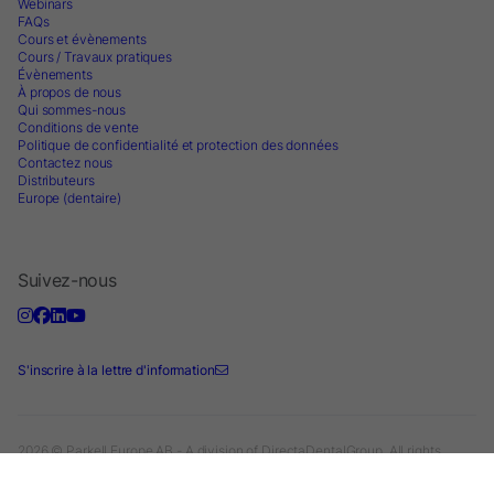
Webinars
FAQs
Cours et évènements
Cours / Travaux pratiques
Évènements
À propos de nous
Qui sommes-nous
Conditions de vente
Politique de confidentialité et protection des données
Contactez nous
Distributeurs
Europe (dentaire)
Suivez-nous
S'inscrire à la lettre d'information
2026 © Parkell Europe AB - A division of DirectaDentalGroup. All rights
reserved.