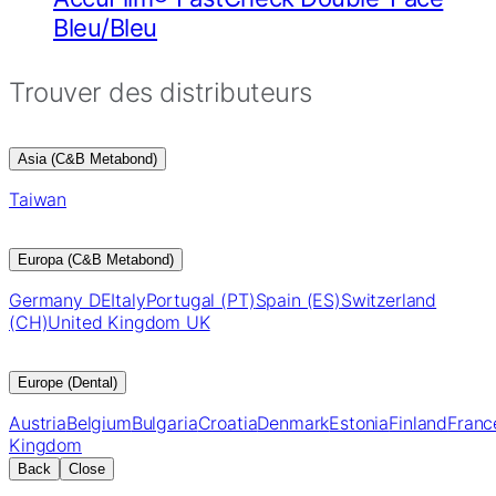
Bleu/Bleu
Trouver des distributeurs
Asia (C&B Metabond)
Taiwan
Europa (C&B Metabond)
Germany DE
Italy
Portugal (PT)
Spain (ES)
Switzerland
(CH)
United Kingdom UK
Europe (Dental)
Austria
Belgium
Bulgaria
Croatia
Denmark
Estonia
Finland
Franc
Kingdom
Back
Close