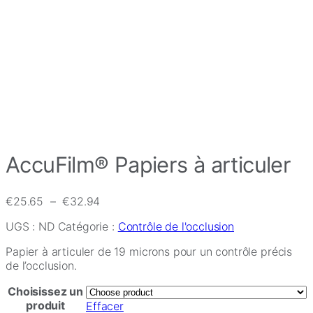
AccuFilm® Papiers à articuler
Plage
€
25.65
–
€
32.94
de
UGS :
ND
Catégorie :
Contrôle de l'occlusion
prix :
€25.65
Papier à articuler de 19 microns pour un contrôle précis
à
de l’occlusion.
€32.94
Choisissez un
produit
Effacer