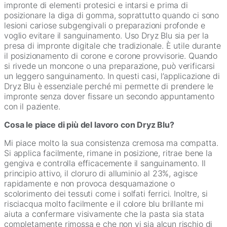
impronte di elementi protesici e intarsi e prima di
posizionare la diga di gomma, soprattutto quando ci sono
lesioni cariose subgengivali o preparazioni profonde e
voglio evitare il sanguinamento. Uso Dryz Blu sia per la
presa di impronte digitale che tradizionale. È utile durante
il posizionamento di corone e corone provvisorie. Quando
si rivede un moncone o una preparazione, può verificarsi
un leggero sanguinamento. In questi casi, l’applicazione di
Dryz Blu è essenziale perché mi permette di prendere le
impronte senza dover fissare un secondo appuntamento
con il paziente.
Cosa le piace di più del lavoro con Dryz Blu?
Mi piace molto la sua consistenza cremosa ma compatta.
Si applica facilmente, rimane in posizione, ritrae bene la
gengiva e controlla efficacemente il sanguinamento. Il
principio attivo, il cloruro di alluminio al 23%, agisce
rapidamente e non provoca desquamazione o
scolorimento dei tessuti come i solfati ferrici. Inoltre, si
risciacqua molto facilmente e il colore blu brillante mi
aiuta a confermare visivamente che la pasta sia stata
completamente rimossa e che non vi sia alcun rischio di