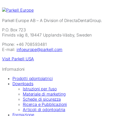
Parkell Europe AB
– A Division of DirectaDentalGroup.
P.O. Box 723
Finvids väg 8, 19447 Upplands-Väsby, Sweden
Phone: +46 708593481
E-mail:
infoeurope@parkell.com
Visit Parkell USA
Informazioni
Prodotti odontoiatrici
Downloads
Istruzioni per l’uso
Materiale di marketing
Schede di sicurezza
Ricerca e Pubblicazioni
Articoli di odontoiatria
Formazione