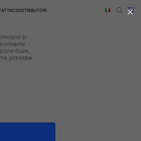
×
ATTACI
DISTRIBUTORI
stimolano la
edominante
azione duale,
 che potrebbe