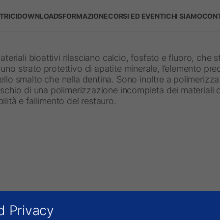
TRICI
DOWNLOADS
FORMAZIONE
CORSI ED EVENTI
CHI SIAMO
CONT
materiali bioattivi rilasciano calcio, fosfato e fluoro, che 
uno strato protettivo di apatite minerale, l’elemento pr
ello smalto che nella dentina. Sono inoltre a polimerizz
rischio di una polimerizzazione incompleta dei materiali
ilità e fallimento del restauro.
d Privacy