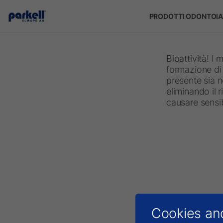
Skip to main content
PRODOTTI ODONTOIA
Bioattività! I 
formazione di 
presente sia n
eliminando il 
causare sensib
Cookies an