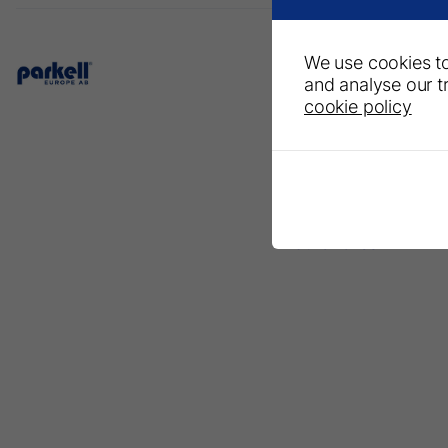
We use cookies to
Parkell Europe AB
and analyse our tr
– A Division of DirectaDe
cookie policy
P.O. Box 723
Finvids väg 8, 19447 Upp
Väsby, Sweden
Phone: +46 708593481
E-mail:
infoeurope@parke
Visit Parkell USA