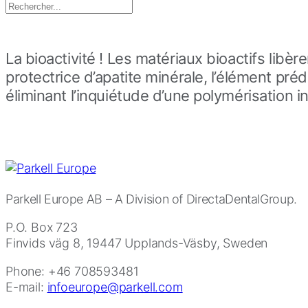
Search
for:
La bioactivité ! Les matériaux bioactifs lib
protectrice d’apatite minérale, l’élément pré
éliminant l’inquiétude d’une polymérisation i
Parkell Europe AB
– A Division of DirectaDentalGroup.
P.O. Box 723
Finvids väg 8, 19447 Upplands-Väsby, Sweden
Phone: +46 708593481
E-mail:
infoeurope@parkell.com