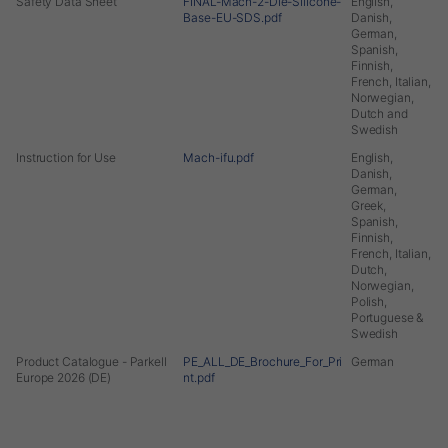
Safety Data Sheet
FINAL-Mach-2-Die-Silicone-
English,
Base-EU-SDS.pdf
Danish,
German,
Spanish,
Finnish,
French, Italian,
Norwegian,
Dutch and
Swedish
Instruction for Use
Mach-ifu.pdf
English,
Danish,
German,
Greek,
Spanish,
Finnish,
French, Italian,
Dutch,
Norwegian,
Polish,
Portuguese &
Swedish
Product Catalogue - Parkell
PE_ALL_DE_Brochure_For_Pri
German
Europe 2026 (DE)
nt.pdf