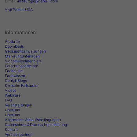
E-mail:
infoeurope@parkell.com
Visit Parkell USA
Informationen
Produkte
Downloads
Gebrauchsanweisungen
Marketingunterlagen
Sicherheitsdatenblatt
Forschungsarbeiten
Fachartikel
Fachwissen
Dental-Blogs
Klinische Fallstudien
Videos
Webinare
FAQ
Veranstaltungen
Über uns
Über uns
Allgemeine Verkaufsbedingungen
Datenschutz & Datenschutzerklärung
Kontakt
Vertriebspartner