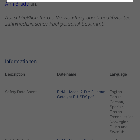
Ann Brady
an.
Ausschließlich für die Verwendung durch qualifiziertes
zahnmedizinisches Fachpersonal bestimmt.
Informationen
Description
Dateiname
Language
Safety Data Sheet
FINAL-Mach-2-Die-Silicone-
English,
Catalyst-EU-SDS.pdf
Danish,
German,
Spanish,
Finnish,
French, Italian,
Norwegian,
Dutch and
Swedish