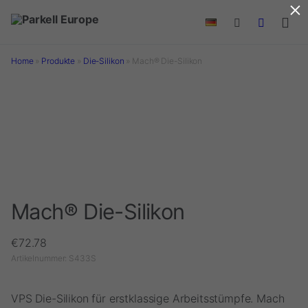
×
Skip to main content
Home
»
Produkte
»
Die-Silikon
»
Mach® Die-Silikon
Mach® Die-Silikon
€
72.78
Artikelnummer:
S433S
VPS Die-Silikon für erstklassige Arbeitsstümpfe. Mach