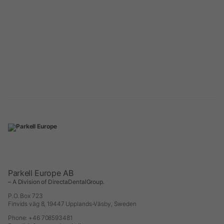
Parkell Europe AB
– A Division of DirectaDentalGroup.
P.O. Box 723
Finvids väg 8, 19447 Upplands-Väsby, Sweden
Phone: +46 708593481