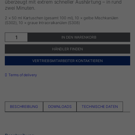
überzeugt mit extrem schneller Aushärtung – in rund
zwei Minuten.
2 × 50 ml Kartuschen (gesamt 100 ml), 10 × gelbe Mischkanülen
(S302), 10 × graue Intraoralkanülen (S308)
Mach®
IN DEN WARENKORB
Die-
Silikon
HÄNDLER FINDEN
Menge
VERTRIEBSMITARBEITER KONTAKTIEREN
Terms of delivery
BESCHREIBUNG
DOWNLOADS
TECHNISCHE DATEN